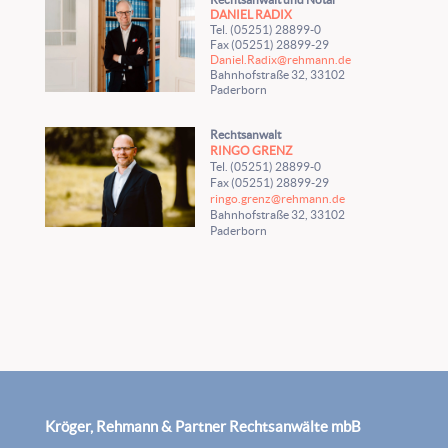
DANIEL RADIX
Tel. (05251) 28899-0
Fax (05251) 28899-29
Daniel.Radix@rehmann.de
Bahnhofstraße 32, 33102
Paderborn
Rechtsanwalt
RINGO GRENZ
Tel. (05251) 28899-0
Fax (05251) 28899-29
ringo.grenz@rehmann.de
Bahnhofstraße 32, 33102
Paderborn
Kröger, Rehmann & Partner Rechtsanwälte mbB