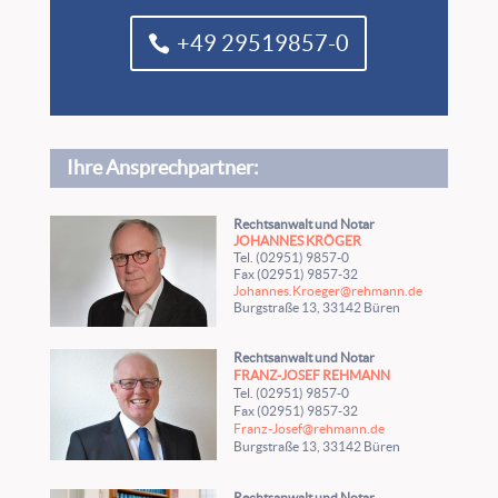
+49 29519857-0
Ihre Ansprechpartner:
Rechtsanwalt und Notar
JOHANNES KRÖGER
Tel. (02951) 9857-0
Fax (02951) 9857-32
Johannes.Kroeger@rehmann.de
Burgstraße 13, 33142 Büren
Rechtsanwalt und Notar
FRANZ-JOSEF REHMANN
Tel. (02951) 9857-0
Fax (02951) 9857-32
Franz-Josef@rehmann.de
Burgstraße 13, 33142 Büren
Rechtsanwalt und Notar