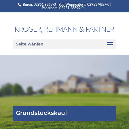
Büren: 02951 9857-0 | Bad Wünnenberg: 02953 9857-0 |
Paderborn: 05251 28899-0
Seite wählen
Grundstückskauf