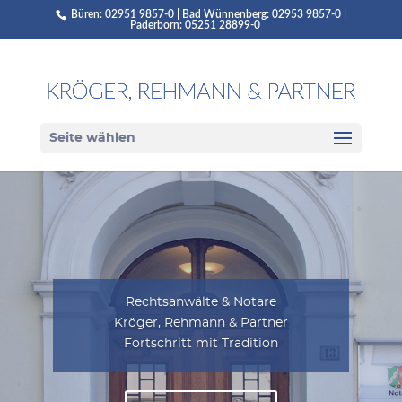
Büren: 02951 9857-0 | Bad Wünnenberg: 02953 9857-0 |
Paderborn: 05251 28899-0
Seite wählen
Rechtsanwälte & Notare
Kröger, Rehmann & Partner
Fortschritt mit Tradition