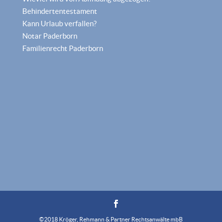
Behindertentestament
Kann Urlaub verfallen?
Notar Paderborn
Familienrecht Paderborn
©2018 Kröger, Rehmann & Partner Rechtsanwälte mbB