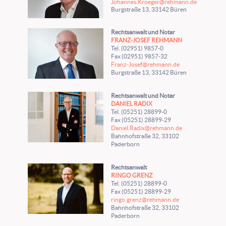
Johannes.Kroeger@rehmann.de
Burgstraße 13, 33142 Büren
Rechtsanwalt und Notar
FRANZ-JOSEF REHMANN
Tel. (02951) 9857-0
Fax (02951) 9857-32
Franz-Josef@rehmann.de
Burgstraße 13, 33142 Büren
Rechtsanwalt und Notar
DANIEL RADIX
Tel. (05251) 28899-0
Fax (05251) 28899-29
Daniel.Radix@rehmann.de
Bahnhofstraße 32, 33102
Paderborn
Rechtsanwalt
RINGO GRENZ
Tel. (05251) 28899-0
Fax (05251) 28899-29
ringo.grenz@rehmann.de
Bahnhofstraße 32, 33102
Paderborn