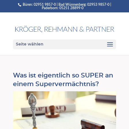
Büren: 02951 9857-0 | Bad Wünnenberg: 02953 9857-0 |
Paderborn: 05251 28899-0
Seite wählen
Was ist eigentlich so SUPER an
einem Supervermächtnis?