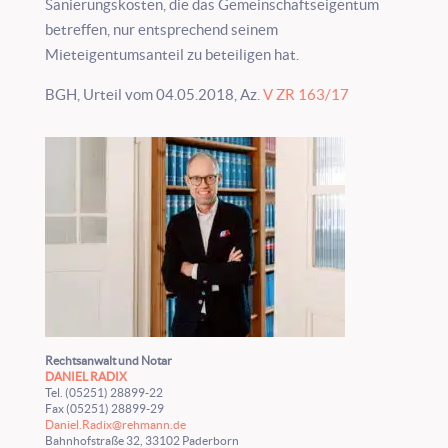
Sanierungskosten, die das Gemeinschaftseigentum
betreffen, nur entsprechend seinem
Mieteigentumsanteil zu beteiligen hat.
BGH, Urteil vom 04.05.2018, Az.
V ZR 163/17
Rechtsanwalt und Notar
DANIEL RADIX
Tel. (05251) 28899-22
Fax (05251) 28899-29
Daniel.Radix@rehmann.de
Bahnhofstraße 32, 33102 Paderborn